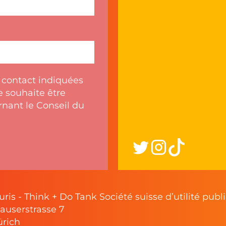
 contact indiquées
je souhaite être
nant le Conseil du
uris - Think + Do Tank Société suisse d’utilité pub
auserstrasse 7
ürich