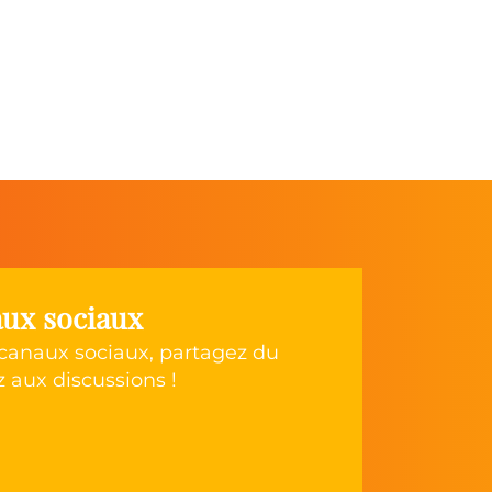
eaux sociaux
 canaux sociaux, partagez du
z aux discussions !