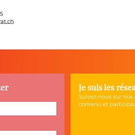
45
at.ch
ter
Je suis les rés
Suivez-nous sur nos
contenu et participe