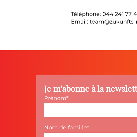
Téléphone: 044 241 77 
Email:
team@zukunfts-r
Je m’abonne à la newslet
Prénom
Nom de famille