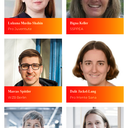
Lulzana Musliu-Shahin
Bigna Keller
Pro Juventute
SSPPEA
Marcus Spittler
Dalit Jäckel-Lang
WZB Berlin
Pro Mente Sana