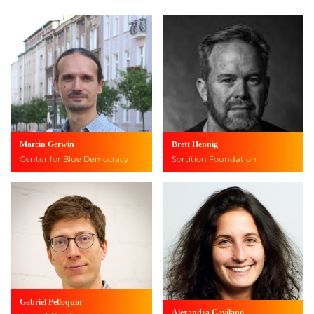
Marcin Gerwin
Brett Hennig
Center for Blue Democracy
Sortition Foundation
Gabriel Pelloquin
Alexandra Gavilano