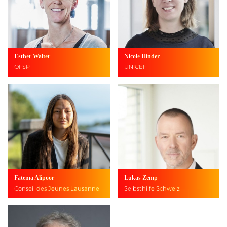
Esther Walter
Nicole Hinder
OFSP
UNICEF
Fatema Alipoor
Lukas Zemp
Conseil des Jeunes Lausanne
Selbsthilfe Schweiz