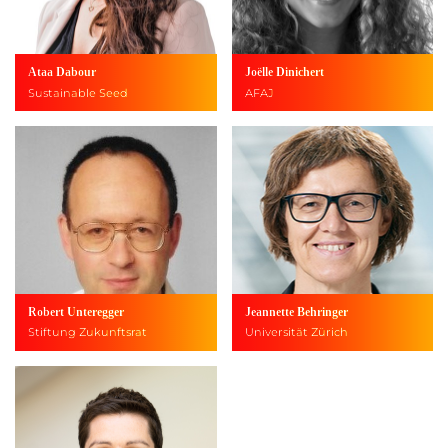
Ataa Dabour
Joëlle Dinichert
Sustainable Seed
AFAJ
Robert Unteregger
Jeannette Behringer
Stiftung Zukunftsrat
Universität Zürich