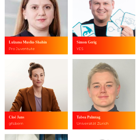
Lulzana Musliu-Shahin
Simon Gerig
Pro Juventute
YES
Cloé Jans
Tabea Palmtag
gfs.bern
Universität Zürich