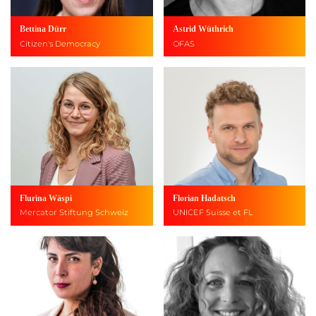
Bettina Dürr
Astrid Wüthrich
Citizen's Democracy
OFAS
Flurina Wäspi
Florian Hadatsch
Mercator Stiftung Schweiz
UNICEF Suisse et FL