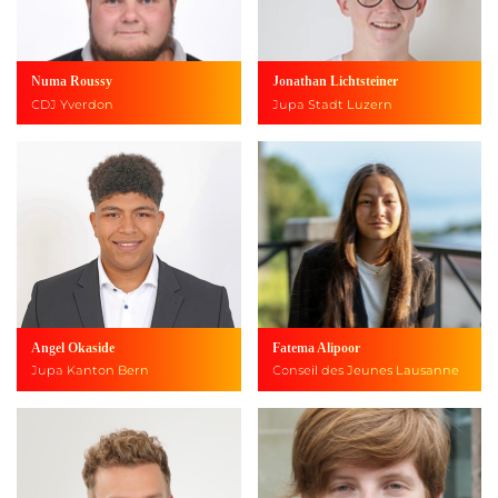
Numa Roussy
Jonathan Lichtsteiner
CDJ Yverdon
Jupa Stadt Luzern
Angel Okaside
Fatema Alipoor
Jupa Kanton Bern
Conseil des Jeunes Lausanne