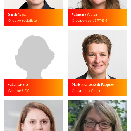
Sarah Wyss
Valentine Python
Groupe socialiste
Groupe des VERT-E-S
vakanter Sitz
Marie France Roth Pasquier
Groupe UDC
Groupe du Centre