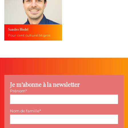
Sandro Hodel
Pour-cent culturel Migros
Je m’abonne à la newsletter
Prénom
Nom de famille