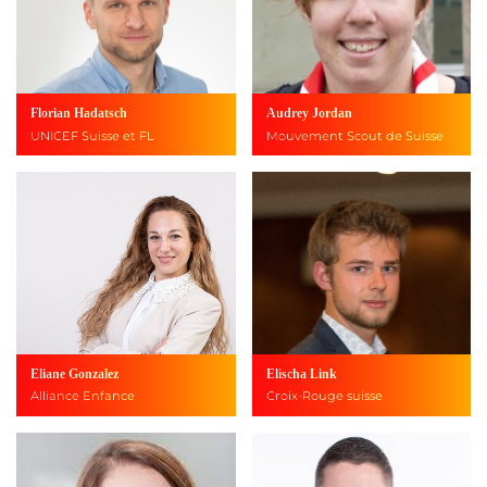
Florian Hadatsch
Audrey Jordan
UNICEF Suisse et FL
Mouvement Scout de Suisse
Eliane Gonzalez
Elischa Link
Alliance Enfance
Croix-Rouge suisse