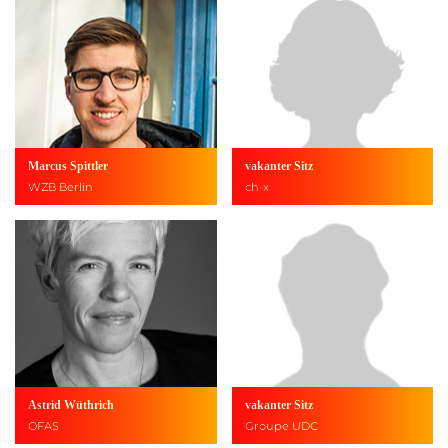
Marcus Spittler
vakanter Sitz
WZB Berlin
ch-x
Astrid Wüthrich
vakanter Sitz
OFAS
Groupe UDC