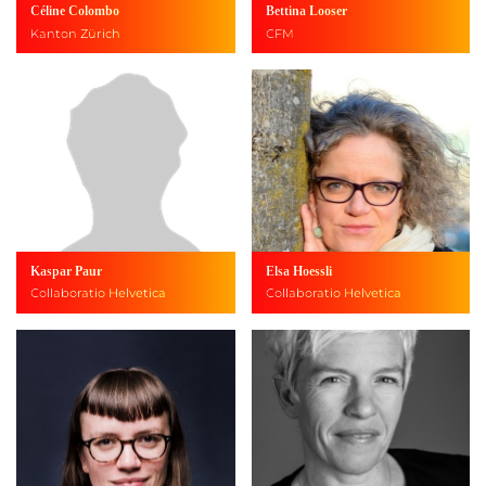
Céline Colombo
Bettina Looser
Kanton Zürich
CFM
Kaspar Paur
Elsa Hoessli
Collaboratio Helvetica
Collaboratio Helvetica