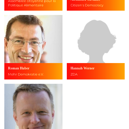
Assemblée citoyenne pour la
Politique Alimentaire
Citizen's Democracy
Roman Huber
Hannah Werner
Mehr Demokratie e.V.
ZDA