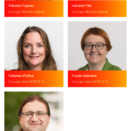
Johanna Gapany
vakanter Sitz
Groupe libéral-radical
Groupe libéral-radical
Valentine Python
Natalie Imboden
Groupe des VERT-E-S
Groupe des VERT-E-S